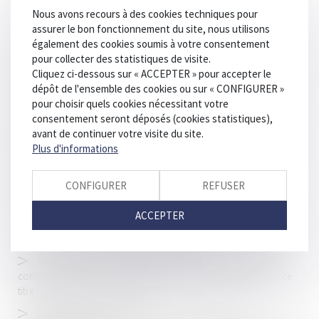
Nous avons recours à des cookies techniques pour
assurer le bon fonctionnement du site, nous utilisons
Etat-civil : le livret de famille peut-il comporter la mention du
également des cookies soumis à votre consentement
décès de l'enfant majeur ?
pour collecter des statistiques de visite.
Recevabilité de l’action en résiliation poursuivie par un seul
Cliquez ci-dessous sur « ACCEPTER » pour accepter le
co-héritier du bailleur décédé
dépôt de l'ensemble des cookies ou sur « CONFIGURER »
pour choisir quels cookies nécessitant votre
L’obligation d’information du représentant d’un mineur
consentement seront déposés (cookies statistiques),
gardé à vue, un impératif qui vise ses intérêts
avant de continuer votre visite du site.
Demande de statut de témoin assisté : régime de la saisine
Plus d'informations
directe de la chambre de l’instruction
CONFIGURER
REFUSER
Conséquences internationales des divorces par acte
d'avocat
ACCEPTER
L’ex-Front national condamné pour « recel d’abus de biens
sociaux » dans l’affaire des kits de campagne
Substitution dans le paiement des dettes sociales peut
constituer un avantage constitutif d’une donation indirecte à ce
titre rapportable à la succession
Dénigrement ou diffamation : des conséquences