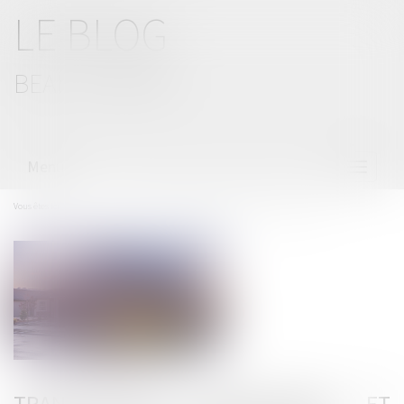
LE BLOG
BEAL CIZERON
Menu
Ouvrir
le
menu
Vous êtes ici :
Accueil
Transactions immobilières et lutte contre le blanchiment
TRANSACTIONS IMMOBILIÈRES ET