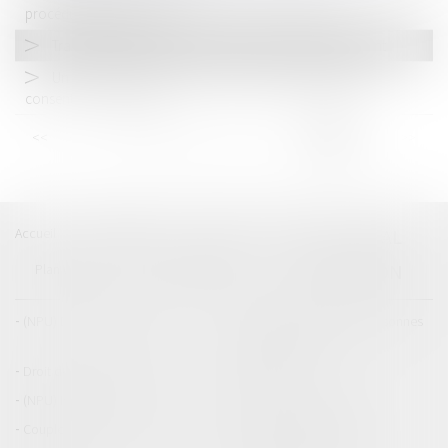
procédurales distinctes
Transactions immobilières et lutte contre le blanchiment
Un mandataire successoral ne peut être désigné pour
consentir à un partage
<<
<
...
18
19
20
21
22
23
24
>
>>
Accueil
Catégories
Contact
A propos
BEAL
CIZERON
Plan du blog
Mentions légales
Articles
(NPU) Droit de la famille
Droit de la famille, des personnes
et de leur patrimoine
Droit des dommages corporels
Droit pénal
(NPU) Infraction
Droit pénal des mineurs
Couples et régime matrimoniaux
Divorce et séparation