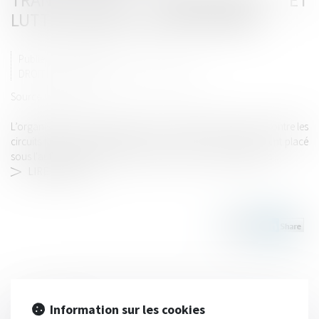
LUTTE CONTRE LE BLANCHIMENT
Publié le :
24/06/2020
DROIT PÉNAL
/
DROIT PÉNAL DES AFFAIRES
Source :
www.efl.fr
L’organisme Tracfin (Traitement du renseignement et action contre les
circuits financiers clandestins) est un service de renseignement placé
sous l'autorité du Ministère de l'Action et des Comptes publics...
LIRE LA SUITE
Information sur les cookies
HISTORIQUE