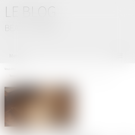
LE BLOG
BEAL CIZERON
Menu
Ouvrir
le
menu
Vous êtes ici :
Accueil
Testament international : les limites du recours à un interprète non assermenté