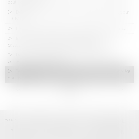
peut-il être annulé ?
Délit d’extorsion et indemnisation : quelle prise en charge par
la CPAM ?
Procréation post mortem : vers une autorisation en France ?
Indivision successorale et démembrement : la Cour de
cassation tranche en faveur des nus-propriétaires
Devoir conjugal et liberté sexuelle : la CEDH protège le
consentement dans le mariage
Testament international : les limites du recours à un interprète
non assermenté
<<
<
...
2
3
4
5
6
7
8
...
>
>>
Accueil
Catégories
Contact
A propos
BEAL
CIZERON
Plan du blog
Mentions légales
Articles