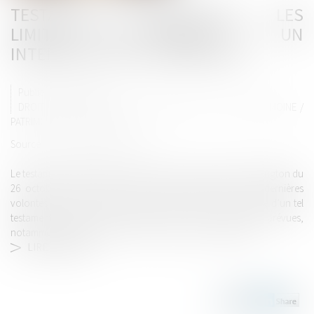
TESTAMENT INTERNATIONAL : LES
LIMITES DU RECOURS À UN
INTERPRÈTE NON ASSERMENTÉ
Publié le :
30/01/2025
DROIT DE LA FAMILLE, DES PERSONNES ET DE LEUR PATRIMOINE
/
PATRIMOINE ET SUCCESSION
Source :
www.lemag-juridique.com
Le testament international, régi par la Convention de Washington du
26 octobre 1973, permet à un testateur d’exprimer ses dernières
volontés dans une langue quelconque. Toutefois, la validité d’un tel
testament dépend du respect strict des formalités prévues,
notamment la compréhension du contenu par le testateur...
LIRE LA SUITE