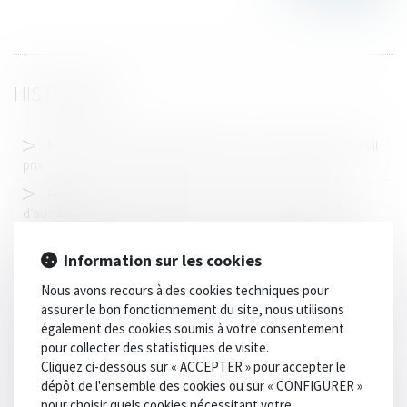
HISTORIQUE
Recel de communauté : attention aux cessions d’actions à vil
prix
Préemption et délaissement : retour sur la notion d’abus
d’autorité
Droit de visite en espace de rencontre : l’obligation pour le
Information sur les cookies
juge de fixer une durée
Nous avons recours à des cookies techniques pour
Harcèlement sexuel : la répétition de propos à l’encontre de
assurer le bon fonctionnement du site, nous utilisons
plusieurs personnes peut suffire à caractériser l’infraction
également des cookies soumis à votre consentement
Succession et quasi-usufruit : l’administration peut-elle
pour collecter des statistiques de visite.
rectifier une dette déclarée au passif ?
Cliquez ci-dessous sur « ACCEPTER » pour accepter le
dépôt de l'ensemble des cookies ou sur « CONFIGURER »
Peut-on agir en recel successoral après cinq ans ?
pour choisir quels cookies nécessitant votre