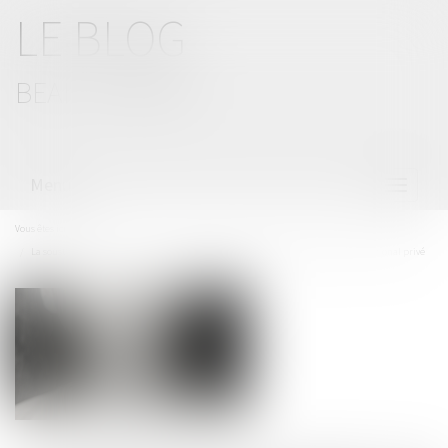
LE BLOG
BEAL CIZERON
Menu
Ouvrir
le
menu
Vous êtes ici :
Accueil
La soustraction de mineur par ascendant au carrefour des droits pénal et international privé