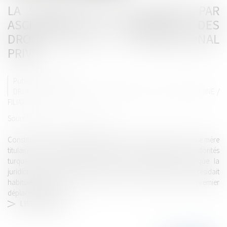
LA SOUSTRACTION DE MINEUR PAR
ASCENDANT AU CARREFOUR DES
DROITS PÉNAL ET INTERNATIONAL
PRIVÉ
Publié le :
28/06/2022
DROIT DE LA FAMILLE, DES PERSONNES ET DE LEUR PATRIMOINE
/
FILIATION
Source :
www.dalloz-actualite.fr
Constitue une soustraction aggravée de mineur le fait pour une mère
titulaire de l’autorité parentale en vertu d’une décision des autorités
turques d’avoir déplacé son enfant à l’étranger, alors que la
juridiction française avait interdit le retour de ce dernier qui résidait
habituellement chez son père, en France, après un premier
déplacement illicite...
LIRE LA SUITE