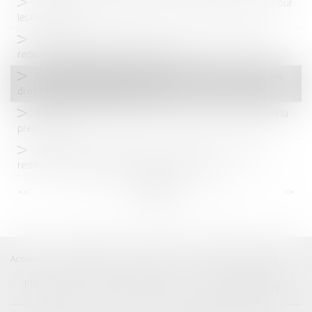
Décrochage des portraits du Président : quelle immunité pour
les militants ?
Le logement de l’entrepreneur en cours de divorce peut
redevenir saisissable par ses créanciers
La soustraction de mineur par ascendant au carrefour des
droits pénal et international privé
Créances matrimoniales : précisions utiles sur le régime de la
prescription
Conformité avec le principe non bis in idem du refus de
restitution du véhicule instrument de l’infraction
<<
<
...
14
15
16
17
18
19
20
...
>
>>
Accueil
Catégories
Contact
A propos
BEAL
CIZERON
Plan du blog
Mentions légales
Articles