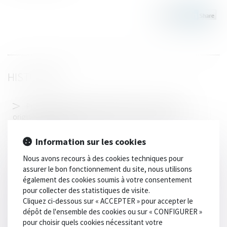
HISTORIQUE
Procréation médicalement assistée -Droit d'accès aux
origines des enfants nés d'une PMA : ce qui change au
1er septembre 2022
Information sur les cookies
Trafic de drogue et impôt sur le revenu
Nous avons recours à des cookies techniques pour
Un divorce favorise une «exhérédation» par testament
assurer le bon fonctionnement du site, nous utilisons
Versement de la pension alimentaire au titre du devoir de
également des cookies soumis à votre consentement
secours : non-renvoi d’une QPC
pour collecter des statistiques de visite.
Cliquez ci-dessous sur « ACCEPTER » pour accepter le
Absences de l’OPJ durant les visites et saisies
dépôt de l'ensemble des cookies ou sur « CONFIGURER »
Qualité de dirigeant de fait d'une personne physique ni
pour choisir quels cookies nécessitant votre