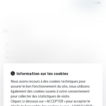
HISTORIQUE
Parfois, la Cour de révision ... révise
L’interception des conversations d’un avocat ne viole pas
toujours le secret professionnel
Prestation compensatoire : juste équilibre et protection des
biens du débiteur
Information sur les cookies
Publication de l'ordonnance relative au casier judiciaire
Nous avons recours à des cookies techniques pour
national automatisé
assurer le bon fonctionnement du site, nous utilisons
Quelle effet pour la procédure d'appel sur la filiation
également des cookies soumis à votre consentement
contestée ?
pour collecter des statistiques de visite.
Cliquez ci-dessous sur « ACCEPTER » pour accepter le
Compétence en matière matrimoniale : notion de résidence