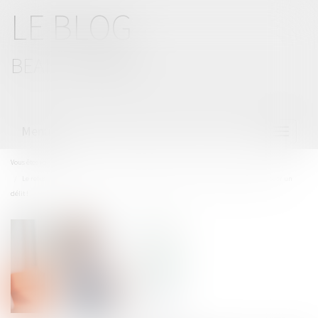
LE BLOG
BEAL CIZERON
Menu
Ouvrir
le
menu
Vous êtes ici :
Accueil
Le refus de communiquer le code de déverrouillage d'un smartphone peut constituer un
délit !