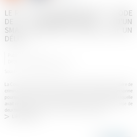
LE REFUS DE COMMUNIQUER LE CODE
DE DÉVERROUILLAGE D'UN
SMARTPHONE PEUT CONSTITUER UN
DÉLIT !
Publié le :
17/11/2022
DROIT PÉNAL
/
PROCÉDURE PÉNALE
Source :
www.lemag-juridique.com
La Cour de cassation a rendu hier un arrêt très attendu en matière de
criminalité et d’accès aux données. L’affaire concernait une personne
poursuivie pour infraction à la législation sur les stupéfiants, laquelle
avait refusé de communiquer aux enquêteurs les mots de passe de
deux téléphones saisis au moment de son interpellation...
LIRE LA SUITE