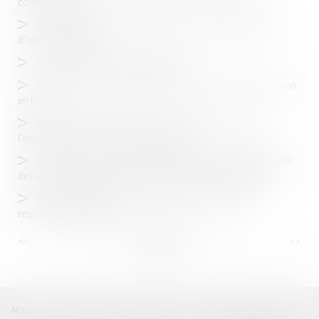
compensatoire
Les agents de police municipale ne peuvent être témoins
d’une saisie pénale
GPA et retrait de l'autorité parentale
Revendication de la qualité d’associé par un époux commun
en biens
De la comparution du détenu lors du recours contre
l’indignité des conditions de sa détention
Transfert, en cours de procédure, de la résidence habituelle
de l’enfant vers un État tiers : quelle juridiction compétente ?
Biens scellés dérobés et volés : jusqu'où s'arrête la
responsabilité de l'État ?
<<
<
...
13
14
15
16
17
18
19
...
>
>>
Accueil
Catégories
Contact
A propos
BEAL