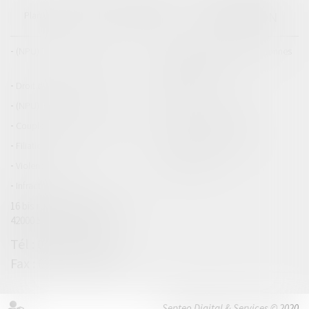
CIZERON
Plan du blog
Mentions légales
Articles
(NPU) Droit de la famille
Droit de la famille, des personnes
et de leur patrimoine
Droit des dommages corporels
Droit pénal
(NPU) Infraction
Droit pénal des mineurs
Couples et régime matrimoniaux
Divorce et séparation
Filiation
Patrimoine et succession
Violences familiales
(NPU) Adoption
Infraction
16 bis rue du général Leclerc
42000 SAINT ETIENNE
04 77 32 15 44
04 77 41 25 13
Septeo Digital & Services © 2020