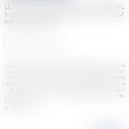
LE RECUEIL DE PREUVES PAR DRONE
N'EST PAS PROHIBÉ TANT QU'IL EST
PROPORTIONNÉ
Publié le :
24/11/2022
DROIT PÉNAL
/
PROCÉDURE PÉNALE
Source :
www.lemag-juridique.com
Placé en détention provisoire pour son implication dans un trafic de
cannabis, un prévenu contestait la validité de la procédure ayant
conduit à son arrestation, notamment concernant les preuves
recueillies à l’aide d’un drone. Selon lui, seuls les dispositifs fixes de
captation d'images et à condition d'autorisation par le juge,
pouvaient être installés en vue de la surveillance d'éventuelles
infractions...
LIRE LA SUITE