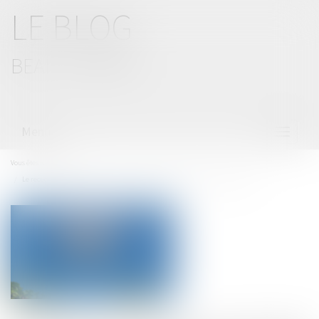
LE BLOG
BEAL CIZERON
Menu
Ouvrir
le
menu
Vous êtes ici :
Accueil
Le recueil de preuves par drone n'est pas prohibé tant qu'il est proportionné