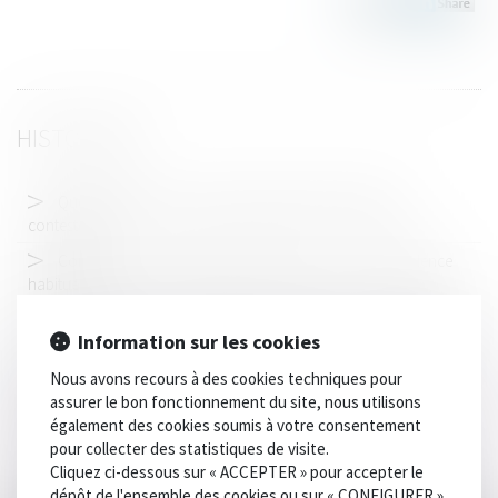
HISTORIQUE
Quelle effet pour la procédure d'appel sur la filiation
contestée ?
Compétence en matière matrimoniale : notion de résidence
habituelle
Affaire dite « de la chaufferie de La Défense » - Conséquences
Information sur les cookies
du dépassement du délai raisonnable d’une procédure pénale
Nous avons recours à des cookies techniques pour
Epoux communs en bien et vente d’un bien immobilier :
assurer le bon fonctionnement du site, nous utilisons
l'exonération de la résidence principale s'apprécie pour chacun
également des cookies soumis à votre consentement
des époux
pour collecter des statistiques de visite.
Placement en famille d’accueil : abus sexuels et non-respect
Cliquez ci-dessous sur « ACCEPTER » pour accepter le
de la clause de neutralité religieuse
dépôt de l'ensemble des cookies ou sur « CONFIGURER »