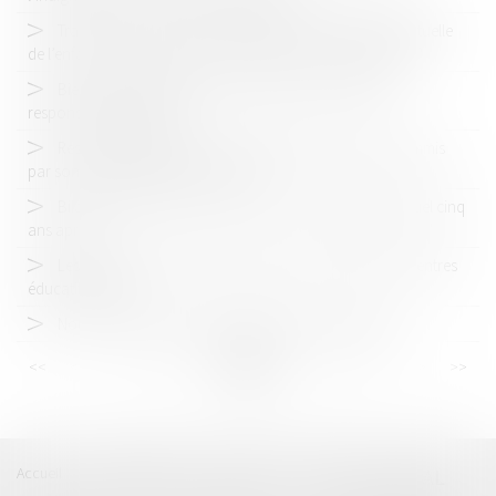
Transfert, en cours de procédure, de la résidence habituelle
de l’enfant vers un État tiers : quelle juridiction compétente ?
Biens scellés dérobés et volés : jusqu'où s'arrête la
responsabilité de l'État ?
Responsabilité pénale d'une société pour des faits commis
par son président personne morale
Bilan de la réforme du divorce par consentement mutuel cinq
ans après
Les sénateurs veulent une pause dans la création de centres
éducatifs fermés
Nouveaux droits du propriétaire du bien confisqué
<<
<
...
13
14
15
16
17
18
19
...
>
>>
Accueil
Catégories
Contact
A propos
BEAL