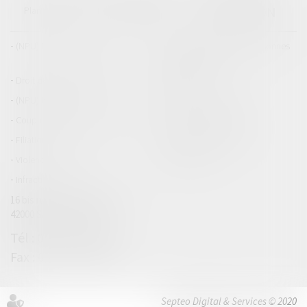
CIZERON
Plan du blog
Mentions légales
Articles
(NPU) Droit de la famille
Droit de la famille, des personnes
et de leur patrimoine
Droit des dommages corporels
Droit pénal
(NPU) Infraction
Droit pénal des mineurs
Couples et régime matrimoniaux
Divorce et séparation
Filiation
Patrimoine et succession
Violences familiales
(NPU) Adoption
Infraction
16 bis rue du général Leclerc
42000 SAINT ETIENNE
04 77 32 15 44
04 77 41 25 13
Septeo Digital & Services © 2020