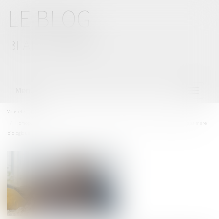
LE BLOG
BEAL CIZERON
Menu
Ouvrir
le
menu
Vous êtes ici :
Accueil
Homoparenté : règles applicables aux relations entre un enfant et l’ex-compagne de sa mère
biologique