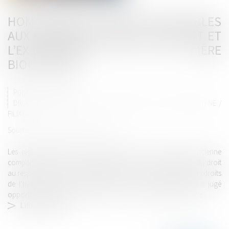
HOMOPARENTÉ : RÈGLES APPLICABLES
AUX RELATIONS ENTRE UN ENFANT ET
L’EX-COMPAGNE DE SA MÈRE
BIOLOGIQUE
Publié le :
04/05/2022
DROIT DE LA FAMILLE, DES PERSONNES ET DE LEUR PATRIMOINE
/
FILIATION
Source :
www.editions-legislatives.fr
Les règles applicables aux relations entre un enfant et l’ancienne
compagne de sa mère biologique répondent aux exigences du droit
au respect de la vie privée et familiale. La Cour européenne des droits
de l’homme (CEDH) a été saisie de deux requêtes qu’elle a jugé
opportun d’examiner ensemble, en raison de leur objet similaire...
LIRE LA SUITE