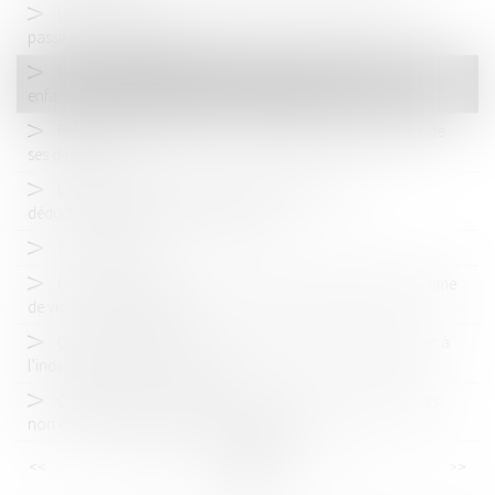
Une banqueroute par augmentation frauduleuse du
passif non caractérisée
Homoparenté : règles applicables aux relations entre un
enfant et l’ex-compagne de sa mère biologique
Responsabilité pénale d’une société pour la négligence de
ses dirigeants
La pension alimentaire versée à l'étranger est
déductible si l'état de besoin est établi
Concubinage
Un pas de plus vers la reconnaissance de l’enfant co-victime
de violences conjugales
Quand la contribution aux charges du ménage fait échec à
l’indemnisation d’un concubin
Changement de régime matrimonial : l’omission d’enfants
non communs n’est pas en soi frauduleuse
<<
<
...
15
16
17
18
19
20
21
...
>
>>