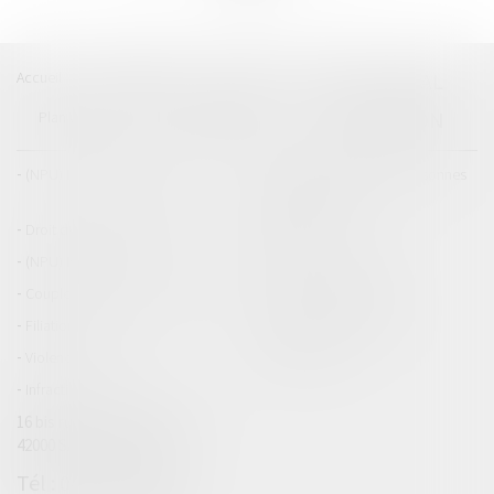
Accueil
Catégories
Contact
A propos
BEAL
CIZERON
Plan du blog
Mentions légales
Articles
(NPU) Droit de la famille
Droit de la famille, des personnes
et de leur patrimoine
Droit des dommages corporels
Droit pénal
(NPU) Infraction
Droit pénal des mineurs
Couples et régime matrimoniaux
Divorce et séparation
Filiation
Patrimoine et succession
Violences familiales
(NPU) Adoption
Infraction
16 bis rue du général Leclerc
42000 SAINT ETIENNE
04 77 32 15 44