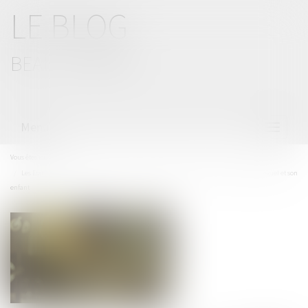
LE BLOG
BEAL CIZERON
Menu
Ouvrir
le
menu
Vous êtes ici :
Accueil
Les Etats de l’UE doivent dorénavant reconnaître la filiation entre un couple homosexuel et son
enfant