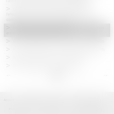
l’autorisation spéciale du Code de la sécurité intérieure
Le décret du 23 novembre 2021 tendant à renforcer
l'effectivité des droits des personnes victimes d'infractions
commises au sein du couple ou de la famille
Les Etats de l’UE doivent dorénavant reconnaître la filiation
entre un couple homosexuel et son enfant
Communauté légale : dernières précisions jurisprudentielles
PJJ expertise éducative prise en charge mineurs délinquants
Retrait de l'autorité parentale : demande et effets
Donation entre époux ou au dernier vivant
<<
<
...
16
17
18
19
20
21
22
...
>
>>
Accueil
Catégories
Contact
A propos
BEAL
CIZERON
Plan du blog
Mentions légales
Articles