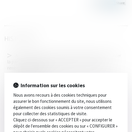
HISTORIQUE
Apport en capital d’un époux séparé de biens pour financer
la part du conjoint lors de l’acquisition d’un bien indivis :
remboursement assuré !
Le legs d’une maison interprété comme portant sur l’unité
foncière plus vaste
Information sur les cookies
Le service public des pensions alimentaires devient
Nous avons recours à des cookies techniques pour
systématique pour tous les parents séparés
assurer le bon fonctionnement du site, nous utilisons
également des cookies soumis à votre consentement
Irresponsabilité pénale et consommation de produits
pour collecter des statistiques de visite.
psychoactifs : une nouvelle loi aux effets limités
Cliquez ci-dessous sur « ACCEPTER » pour accepter le
Loi relative à la protection des enfants : les principales
dépôt de l'ensemble des cookies ou sur « CONFIGURER »
dispositions