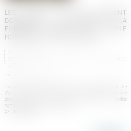
LES ETATS DE L’UE DOIVENT
DORÉNAVANT RECONNAÎTRE LA
FILIATION ENTRE UN COUPLE
HOMOSEXUEL ET SON ENFANT
Publié le :
25/12/2021
DROIT DE LA FAMILLE, DES PERSONNES ET DE LEUR PATRIMOINE
/
FILIATION
Source :
www.nouvelobs.com
En contraignant la Bulgarie à délivrer une carte d’identité à la fille
d’un couple lesbien, la Cour de Justice européenne a pris une
décision qui fera jurisprudence pour toutes les familles
homoparentales de l’Union européenne...
LIRE LA SUITE