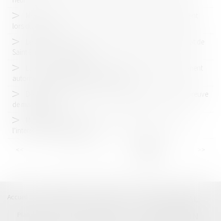
Même les questions financières d’avant-mariage se règlent
lors du divorce
Les deux mineures qui voulaient attaquer le commissariat de
Saint-Étienne condamnées
La Cour de cassation s’oppose à la prolongation purement
automatique des détentions provisoires
Déclaration de succession : l’administration fiscale fait preuve
de mansuétude
Modalités des relations entre un enfant et un tiers : seul
l’intérêt de l’enfant compte
<<
<
...
18
19
20
21
22
23
24
>
>>
Accueil
Catégories
Contact
A propos
BEAL
CIZERON
Plan du blog
Mentions légales
Articles