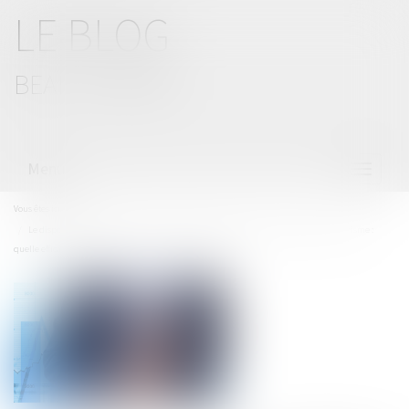
LE BLOG
BEAL CIZERON
Menu
Ouvrir
le
menu
Vous êtes ici :
Accueil
Le dispositif de lutte contre le blanchiment de capitaux et le financement du terrorisme :
quelle efficacité face à la crise sanitaire liée au Covid-19 ?