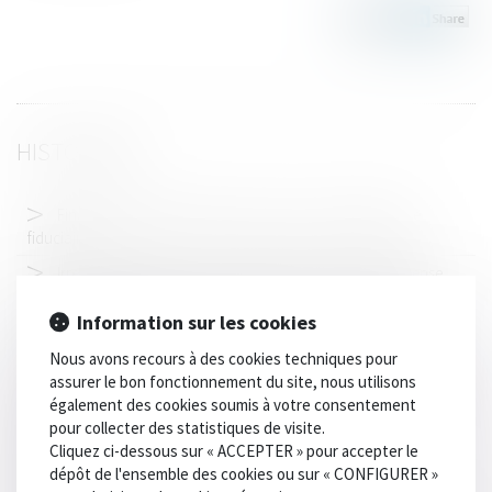
HISTORIQUE
Financement des droits de succession : le prêt bancaire
fiduciaire
Irresponsabilité pour trouble mental et droits de la défense
Aides d'Etat : méfiance de la Commission à l'égard des
Information sur les cookies
entreprises liées à des paradis fiscaux
Nous avons recours à des cookies techniques pour
Héritage : pourquoi et comment refuser une succession ?
assurer le bon fonctionnement du site, nous utilisons
Rapport du Défenseur des droits au Comité des droits de
également des cookies soumis à votre consentement
l’enfant de l’ONU
pour collecter des statistiques de visite.
Cliquez ci-dessous sur « ACCEPTER » pour accepter le
La liste des États qui participent avec la France à la
dépôt de l'ensemble des cookies ou sur « CONFIGURER »
déclaration pays par pays actualisée