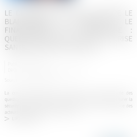
LE DISPOSITIF DE LUTTE CONTRE LE
BLANCHIMENT DE CAPITAUX ET LE
FINANCEMENT DU TERRORISME :
QUELLE EFFICACITÉ FACE À LA CRISE
SANITAIRE LIÉE AU COVID-19 ?
Publié le :
04/08/2020
DROIT PÉNAL
/
DROIT PÉNAL DES AFFAIRES
Source :
www.actu-juridique.fr
La crise sanitaire due à la pandémie de Covid-19 suscite des
questions liées à l’intégrité des marchés. Dans l’objectif d’assurer la
sécurité des transactions en période de récession, la vigilance des
acteurs financiers devrait être renforcée...
LIRE LA SUITE