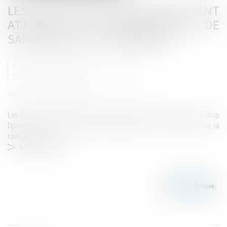
LES DEUX MINEURES QUI VOULAIENT
ATTAQUER LE COMMISSARIAT DE
SAINT-ÉTIENNE CONDAMNÉES
Publié le :
21/07/2020
DROIT PÉNAL
/
DROIT PÉNAL DES MINEURS
Source :
www.leprogres.fr
Les deux mineures avaient été repérées grâce au numéro vert Stop
Djihadiste, du Centre National d’assistance et de prévention de la
radicalisation...
LIRE LA SUITE