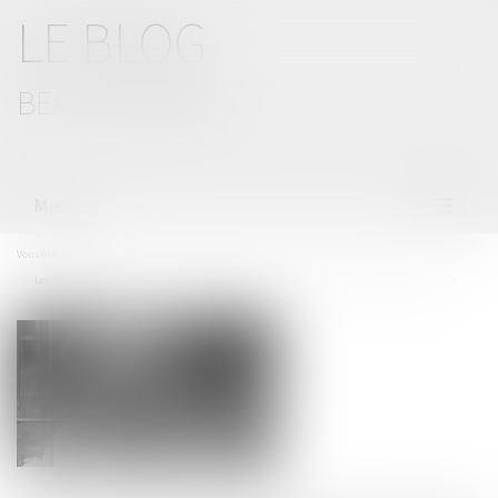
LE BLOG
BEAL CIZERON
Menu
Ouvrir
le
menu
Vous êtes ici :
Accueil
Les deux mineures qui voulaient attaquer le commissariat de Saint-Étienne condamnées