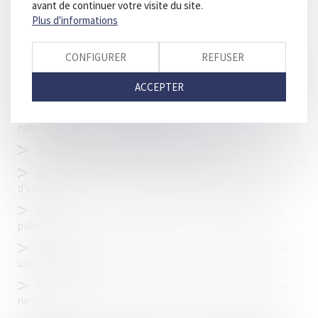
avant de continuer votre visite du site.
pénale
Plus d'informations
Le mineur associé d'une société civile
CONFIGURER
REFUSER
Le dispositif de lutte contre le blanchiment de capitaux et le
financement du terrorisme : quelle efficacité face à la crise sanitaire
ACCEPTER
liée au Covid-19 ?
Rapport de la Cour des comptes sur la gouvernance
nationale de la protection de l'enfance
Succession : pourquoi réaliser un inventaire ?
La caractérisation de la banqueroute par détournement
d’actifs
Divorce : gare aux mensonges dans la déclaration de son
patrimoine
Dons : transmettre son assurance-vie à une association ou
une fondation
Transmission d’entreprise agricole et pacte Dutreil, quoi de
neuf ?