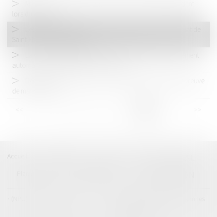
Même les questions financières d’avant-mariage se règlent
lors du divorce
Les deux mineures qui voulaient attaquer le commissariat de
Saint-Étienne condamnées
La Cour de cassation s’oppose à la prolongation purement
automatique des détentions provisoires
Déclaration de succession : l’administration fiscale fait preuve
de mansuétude
<<
<
...
18
19
20
21
22
23
24
>
>>
Accueil
Catégories
Contact
A propos
BEAL
CIZERON
Plan du blog
Mentions légales
Articles
(NPU) Droit de la famille
Droit de la famille, des personnes
et de leur patrimoine