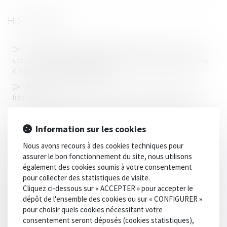
HISTORIQUE
L’AMF a transmis au parquet national financier un dossier
concernant Orclass et Arthur Maury, deux valeurs soupçonnées
d’escroquerie et de blanchiment
Financement des droits de succession : le prêt bancaire
fiduciaire
Irresponsabilité pour trouble mental et droits de la défense
Information sur les cookies
Aides d'Etat : méfiance de la Commission à l'égard des
entreprises liées à des paradis fiscaux
Nous avons recours à des cookies techniques pour
assurer le bon fonctionnement du site, nous utilisons
Héritage : pourquoi et comment refuser une succession ?
également des cookies soumis à votre consentement
Rapport du Défenseur des droits au Comité des droits de
pour collecter des statistiques de visite.
l’enfant de l’ONU
Cliquez ci-dessous sur « ACCEPTER » pour accepter le
dépôt de l'ensemble des cookies ou sur « CONFIGURER »
La liste des États qui participent avec la France à la
pour choisir quels cookies nécessitant votre
déclaration pays par pays actualisée
consentement seront déposés (cookies statistiques),
Délinquance des mineurs : préserver l’équilibre de la réponse