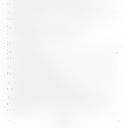
enfant et l’ex-compagne de sa mère biologique
Responsabilité pénale d’une société pour la négligence de
ses dirigeants
La pension alimentaire versée à l'étranger est
déductible si l'état de besoin est établi
Concubinage
Un pas de plus vers la reconnaissance de l’enfant co-victime
de violences conjugales
Quand la contribution aux charges du ménage fait échec à
l’indemnisation d’un concubin
Changement de régime matrimonial : l’omission d’enfants
non communs n’est pas en soi frauduleuse
Harcèlement moral en maternelle : l'agent territorial
responsable pénalement, l'État civilement, le juge judiciaire seul
compétent
<<
<
...
15
16
17
18
19
20
21
...
>
>>