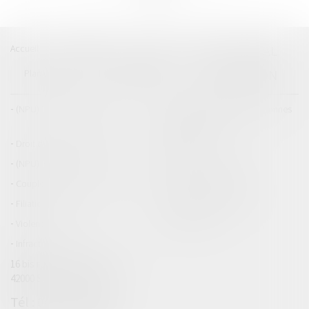
Accueil
Catégories
Contact
A propos
BEAL
CIZERON
Plan du blog
Mentions légales
Articles
(NPU) Droit de la famille
Droit de la famille, des personnes
et de leur patrimoine
Droit des dommages corporels
Droit pénal
(NPU) Infraction
Droit pénal des mineurs
Couples et régime matrimoniaux
Divorce et séparation
Filiation
Patrimoine et succession
Violences familiales
(NPU) Adoption
Infraction
16 bis rue du général Leclerc
42000 SAINT ETIENNE
04 77 32 15 44