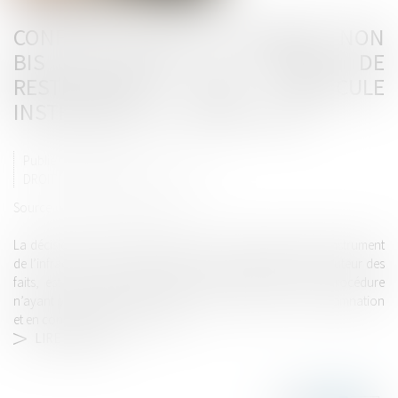
CONFORMITÉ AVEC LE PRINCIPE NON
BIS IN IDEM DU REFUS DE
RESTITUTION DU VÉHICULE
INSTRUMENT DE L’INFRACTION
Publié le :
28/06/2022
DROIT PÉNAL
/
PROCÉDURE PÉNALE
Source :
actu.dalloz-etudiant.fr
La décision de refus de restitution du véhicule ayant été l’instrument
de l’infraction, rendue après condamnation définitive de l’auteur des
faits, est une mesure préventive qui s’insère dans une procédure
n’ayant pas le même objet que celle ayant abouti à la condamnation
et en constituant la suite directe...
LIRE LA SUITE