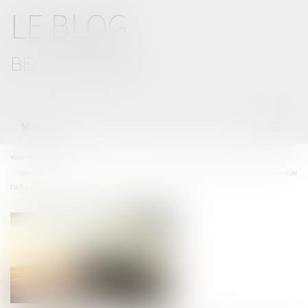
LE BLOG
BEAL CIZERON
Menu
Ouvrir
le
menu
Vous êtes ici :
Accueil
Conformité avec le principe non bis in idem du refus de restitution du véhicule instrument de
l’infraction