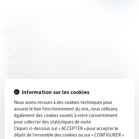
HISTORIQUE
Quelle effet pour la procédure d'appel sur la filiation
contestée ?
Compétence en matière matrimoniale : notion de résidence
habituelle
Affaire dite « de la chaufferie de La Défense » - Conséquences
du dépassement du délai raisonnable d’une procédure pénale
Information sur les cookies
Epoux communs en bien et vente d’un bien immobilier :
Nous avons recours à des cookies techniques pour
l'exonération de la résidence principale s'apprécie pour chacun
assurer le bon fonctionnement du site, nous utilisons
des époux
également des cookies soumis à votre consentement
pour collecter des statistiques de visite.
Placement en famille d’accueil : abus sexuels et non-respect
Cliquez ci-dessous sur « ACCEPTER » pour accepter le
de la clause de neutralité religieuse
dépôt de l'ensemble des cookies ou sur « CONFIGURER »
Le recueil de preuves par drone n'est pas prohibé tant qu'il est