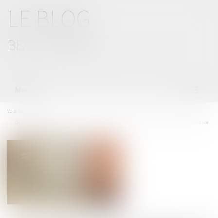
LE BLOG
BEAL CIZERON
Menu
Ouvrir
le
menu
Vous êtes ici :
Accueil
De la comparution du détenu lors du recours contre l’indignité des conditions de sa détention