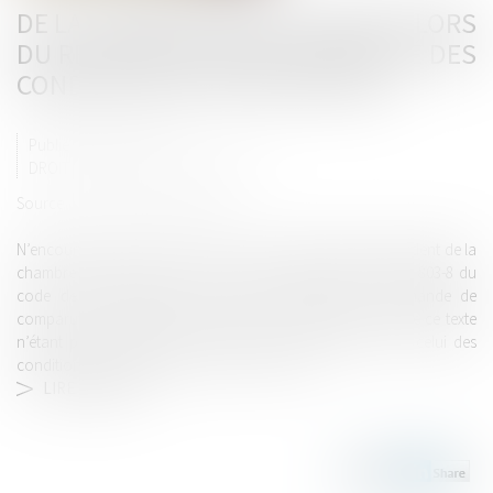
DE LA COMPARUTION DU DÉTENU LORS
DU RECOURS CONTRE L’INDIGNITÉ DES
CONDITIONS DE SA DÉTENTION
Publié le :
08/10/2022
DROIT PÉNAL
/
PROCÉDURE PÉNALE
Source :
www.dalloz-actualite.fr
N’encourt pas la censure l’ordonnance par laquelle le président de la
chambre de l’instruction, saisi sur le fondement de l’article 803-8 du
code de procédure pénale, déclare irrecevable la demande de
comparution présentée par la personne détenue, l’objet de ce texte
n’étant pas l’examen du bien-fondé de la détention mais celui des
conditions dans lesquelles celle-ci se déroule...
LIRE LA SUITE