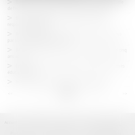
Transfert, en cours de procédure, de la résidence habituelle
de l’enfant vers un État tiers : quelle juridiction compétente ?
Biens scellés dérobés et volés : jusqu'où s'arrête la
responsabilité de l'État ?
Responsabilité pénale d'une société pour des faits commis
par son président personne morale
Bilan de la réforme du divorce par consentement mutuel cinq
ans après
Les sénateurs veulent une pause dans la création de centres
éducatifs fermés
Nouveaux droits du propriétaire du bien confisqué
<<
<
...
13
14
15
16
17
18
19
...
>
>>
Accueil
Catégories
Contact
A propos
BEAL
CIZERON
Plan du blog
Mentions légales
Articles