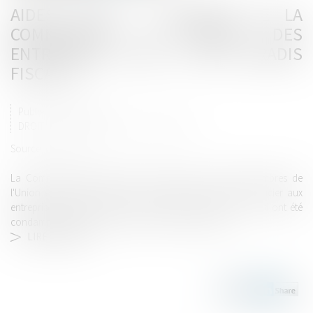
AIDES D'ETAT : MÉFIANCE DE LA
COMMISSION À L'ÉGARD DES
ENTREPRISES LIÉES À DES PARADIS
FISCAUX
Publié le :
27/08/2020
DROIT PÉNAL
/
DROIT PÉNAL DES AFFAIRES
Source :
www.efl.fr
La Commission européenne recommande aux Etats membres de
l'Union européenne de ne pas accorder de soutien financier aux
entreprises ayant des liens avec des paradis fiscaux ou qui ont été
condamnées pour des infractions financières graves...
LIRE LA SUITE