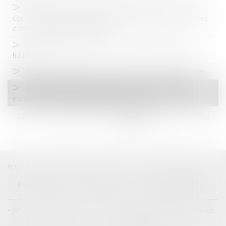
L’AMF a transmis au parquet national financier un dossier
concernant Orclass et Arthur Maury, deux valeurs soupçonnées
d’escroquerie et de blanchiment
Financement des droits de succession : le prêt bancaire
fiduciaire
Irresponsabilité pour trouble mental et droits de la défense
Aides d'Etat : méfiance de la Commission à l'égard des
entreprises liées à des paradis fiscaux
<<
<
...
18
19
20
21
22
23
24
>
>>
Accueil
Catégories
Contact
A propos
BEAL
CIZERON
Plan du blog
Mentions légales
Articles
(NPU) Droit de la famille
Droit de la famille, des personnes
et de leur patrimoine