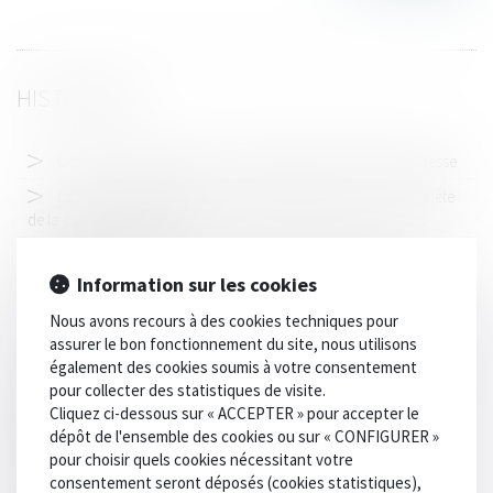
HISTORIQUE
Covid-19 : Outils et infos - protection judiciaire de la jeunesse
La lutte contre les fraudes aux prestations sociales : enquête
de la Cour des comptes
Constitution de partie civile : des conditions strictes et
rédhibitoires
Information sur les cookies
LBO : comprendre ce mécanisme de rachat d'entreprise
Nous avons recours à des cookies techniques pour
assurer le bon fonctionnement du site, nous utilisons
Congés maternité et paternité : un rapport recommande un
également des cookies soumis à votre consentement
"parcours 1000 jours"
pour collecter des statistiques de visite.
Blanchiment : l'autorité bancaire européenne rend ses
Cliquez ci-dessous sur « ACCEPTER » pour accepter le
recommandations à Bruxelles
dépôt de l'ensemble des cookies ou sur « CONFIGURER »
pour choisir quels cookies nécessitant votre
Certains héritiers n’ont pas le droit de renoncer à une
consentement seront déposés (cookies statistiques),
succession