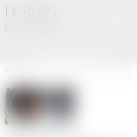
LE BLOG
BEAL CIZERON
Menu
Ouvrir
le
menu
Vous êtes ici :
Accueil
Aides d'Etat : méfiance de la Commission à l'égard des entreprises liées à des paradis fiscaux