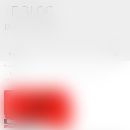
LE BLOG
BEAL CIZERON
Menu
Ouvrir
le
menu
Vous êtes ici :
Accueil
Agression sexuelle sur mineur : le point de départ de la prescription n’est pas la
psychothérapie