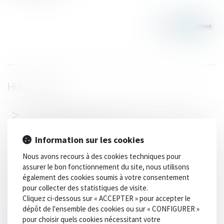
HISTORIQUE
Responsabilité pénale d'une société pour des faits commis
par son président personne morale
Information sur les cookies
Bilan de la réforme du divorce par consentement mutuel cinq
ans après
Nous avons recours à des cookies techniques pour
assurer le bon fonctionnement du site, nous utilisons
Les sénateurs veulent une pause dans la création de centres
également des cookies soumis à votre consentement
éducatifs fermés
pour collecter des statistiques de visite.
Nouveaux droits du propriétaire du bien confisqué
Cliquez ci-dessous sur « ACCEPTER » pour accepter le
dépôt de l'ensemble des cookies ou sur « CONFIGURER »
Procréation médicalement assistée -Droit d'accès aux
pour choisir quels cookies nécessitant votre
origines des enfants nés d'une PMA : ce qui change au