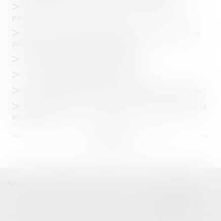
Peut-on transiger lors d’une action en comblement de
passif ?
Récidive : modalités de détermination de la peine encourue
pour l’infraction servant de premier terme
Créances entre époux séparés de biens
Responsabilité pénale d’une holding
Vers une évolution des droits processuels du témoin assisté ?
Décrochage des portraits du Président : quelle immunité pour
les militants ?
<<
<
...
14
15
16
17
18
19
20
...
>
>>
Accueil
Catégories
Contact
A propos
BEAL
CIZERON
Plan du blog
Mentions légales
Articles