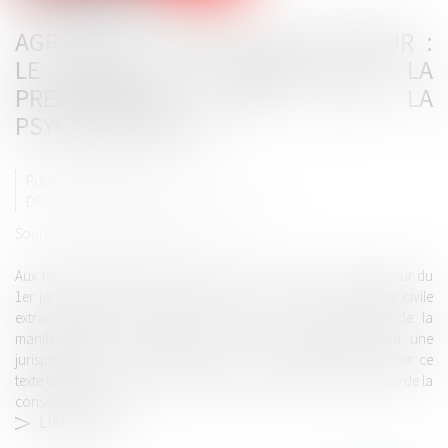
AGRESSION SEXUELLE SUR MINEUR :
LE POINT DE DÉPART DE LA
PRESCRIPTION N’EST PAS LA
PSYCHOTHÉRAPIE
Publié le :
02/08/2022
DROIT PÉNAL
/
DROIT PÉNAL DES MINEURS
Source :
www.actu-juridique.fr
Aux termes de l’article 2270-1, alinéa 1, du Code civil, en vigueur du
1er janvier 1986 au 18 juin 2008, les actions en responsabilité civile
extracontractuelle se prescrivent par dix ans à compter de la
manifestation du dommage ou de son aggravation.Selon une
jurisprudence constante, le délai de la prescription prévue par ce
texte courait, en cas de préjudice corporel, à compter de la date de la
consolidation.
LIRE LA SUITE